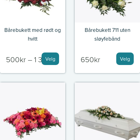
Bårebukett med rødt og
Bårebukett 711 uten
hvitt
sløyfebånd
Prisområde:
500
kr
–
1 300
kr
650
kr
Velg
Velg
500kr
til
1
300kr