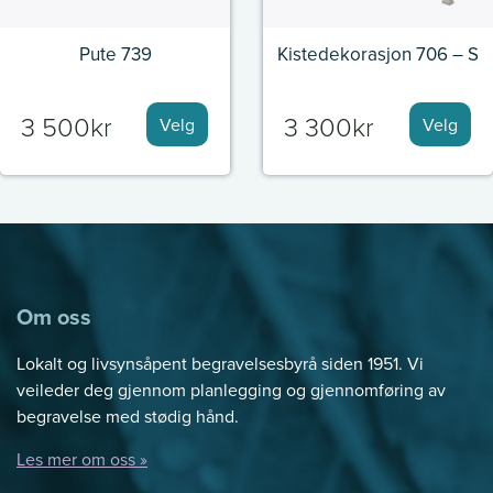
Pute 739
Kistedekorasjon 706 – S
3 500
kr
3 300
kr
Velg
Velg
Om oss
Lokalt og livsynsåpent begravelsesbyrå siden 1951. Vi
veileder deg gjennom planlegging og gjennomføring av
begravelse med stødig hånd.
Les mer om oss »