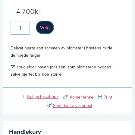
4 700
kr
Hjerte
Velg
760
–
L
Delikat hjerte satt sammen av blomster i høstens milde,
dempede farger.
(55
cm)
55 cm gjelder basen (oasisen) som blomstene bygges i,
antall
selve hjertet blir noe større.
Del på Facebook
Kopier lenke
Print
Send lenke via epost
Handlekurv