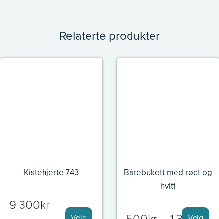
Relaterte produkter
Kistehjerte 743
Bårebukett med rødt og
hvitt
9 300
kr
Pr
500
kr
–
1 300
kr
Velg
Velg