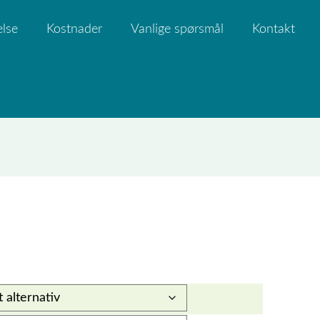
else
Kostnader
Vanlige spørsmål
Kontakt
e: