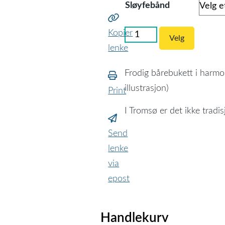
1
Sløyfebånd
300kr
Kopier
(727)
Velg
Bårebukett
lenke
med
varme
Frodig bårebukett i harmoni
pastellfarger
illustrasjon)
Print
antall
I Tromsø er det ikke tradi
Send
lenke
via
epost
Handlekurv