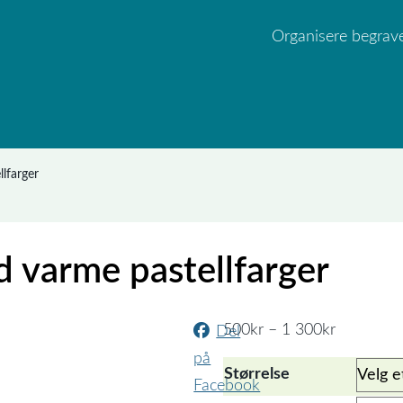
Organisere begrav
lfarger
 varme pastellfarger
Prisområd
500
kr
–
1 300
kr
Del
500kr
på
Størrelse
til
Facebook