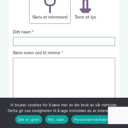
Skriv et minneord
Tenn et lys
Ditt navn
Skriv noen ord til minne
Vi bruker cookies for å lære mer av din bruk av vår nettside.
Dette gir oss muligheten til å lage innholdet du er interessert i.
Send inn
Det er greit
Nei, takk.
Personvernerklæring