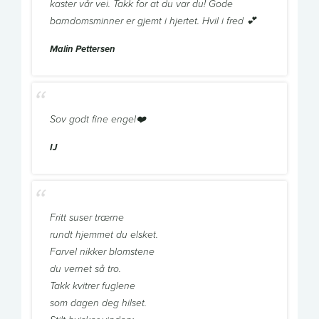
kaster vår vei. Takk for at du var du! Gode
barndomsminner er gjemt i hjertet. Hvil i fred 💕
Malin Pettersen
Sov godt fine engel❤️
IJ
Fritt suser trærne
rundt hjemmet du elsket.
Farvel nikker blomstene
du vernet så tro.
Takk kvitrer fuglene
som dagen deg hilset.