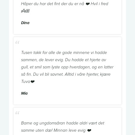
Håper du har det fint der du er nå ❤️ Hvil i fred
👼🏼
Dina
Tusen takk for alle de gode minnene vi hadde
sammen, de lever evig. Du hadde et hjerte av
gull, et smil som lyste opp hverdagen, og en latter
så fin. Du vil bli savnet. Alltid i våre hjerter, kjære
Tuva❤️
Mia
Barne og ungdomsåran hadde aldri vært det
samme uten dæ! Minnan leve evig ❤️