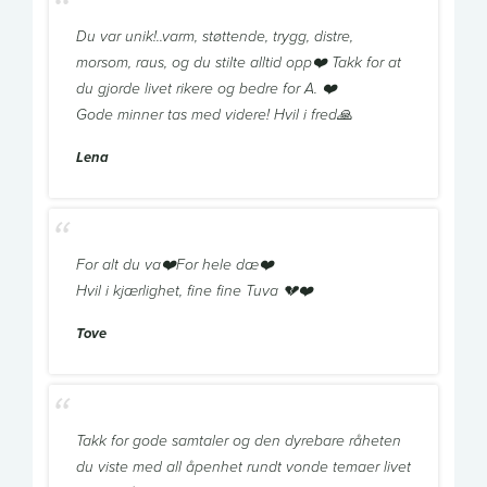
Du var unik!..varm, støttende, trygg, distre,
morsom, raus, og du stilte alltid opp❤️ Takk for at
du gjorde livet rikere og bedre for A. ❤️
Gode minner tas med videre! Hvil i fred🙏
Lena
For alt du va❤️For hele dæ❤️
Hvil i kjærlighet, fine fine Tuva 💔❤️
Tove
Takk for gode samtaler og den dyrebare råheten
du viste med all åpenhet rundt vonde temaer livet