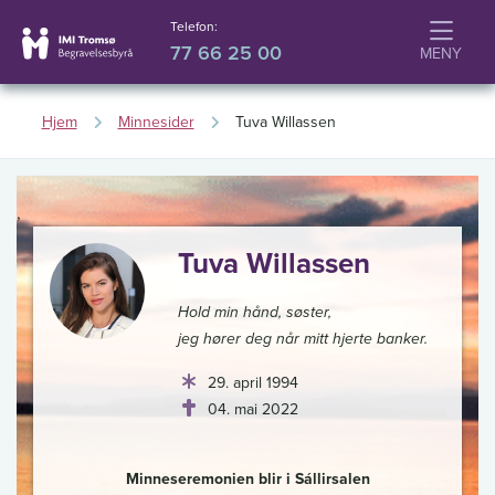
Telefon:
77 66 25 00
Hjem
Minnesider
Tuva Willassen
,
Tuva Willassen
Hold min hånd, søster,
jeg hører deg når mitt hjerte banker.
29. april 1994
04. mai 2022
Minneseremonien blir i Sállirsalen