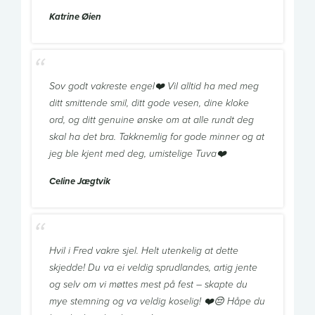
Katrine Øien
Sov godt vakreste engel❤️ Vil alltid ha med meg
ditt smittende smil, ditt gode vesen, dine kloke
ord, og ditt genuine ønske om at alle rundt deg
skal ha det bra. Takknemlig for gode minner og at
jeg ble kjent med deg, umistelige Tuva❤️
Celine Jægtvik
Hvil i Fred vakre sjel. Helt utenkelig at dette
skjedde! Du va ei veldig sprudlandes, artig jente
og selv om vi møttes mest på fest – skapte du
mye stemning og va veldig koselig! ❤️😔 Håpe du