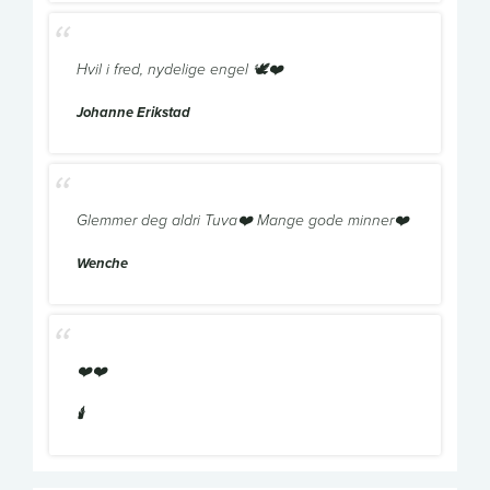
Hvil i fred, nydelige engel 🕊❤️
Johanne Erikstad
Glemmer deg aldri Tuva❤️ Mange gode minner❤️
Wenche
❤️❤️
🕯️