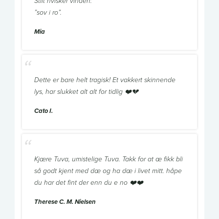
Stilt hvisker vinden:
”sov i ro”.
Mia
Dette er bare helt tragisk! Et vakkert skinnende
lys, har slukket alt alt for tidlig ❤️💔
Cato I.
Kjære Tuva, umistelige Tuva. Takk for at æ fikk bli
så godt kjent med dæ og ha dæ i livet mitt. håpe
du har det fint der enn du e no ❤️❤️
Therese C. M. Nielsen