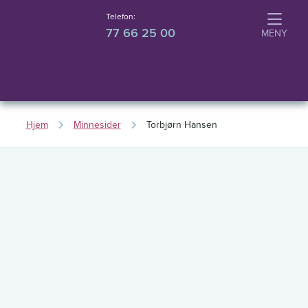
Telefon:
77 66 25 00
Hjem
Minnesider
Torbjørn Hansen
T
o
r
b