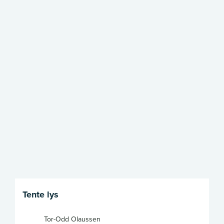
Facebook
Kopier
lenke
Print
Send
lenke
via
epost
Tente lys
Tor-Odd Olaussen