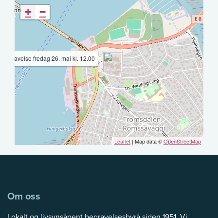
+
−
 begravelse fredag 26. mai kl. 12.00
Leaflet
| Map data ©
OpenStreetMap
Om oss
Lokalt og livsynsåpent begravelsesbyrå siden 1951. Vi