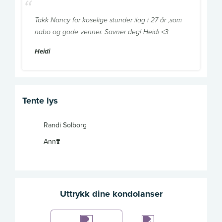
Takk Nancy for koselige stunder ilag i 27 år ,som
nabo og gode venner. Savner deg! Heidi <3
Heidi
Tente lys
Randi Solborg
Ann❣️
Uttrykk dine kondolanser