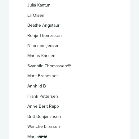
Julia Kantun
Eli Olsen
Beathe Angstaur
Ronja Thomassen
Nina mari jensen
Marius Karlsen
Svanhild Thomassen🌹
Marit Brandsnes
Annhild B
Frank Pettersen
Anne Berit Rapp
Britt Benjaminsen
Wenche Eliassen
Marita❤️❤️