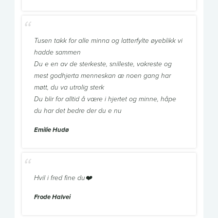
Tusen takk for alle minna og latterfylte øyeblikk vi
hadde sammen
Du e en av de sterkeste, snilleste, vakreste og
mest godhjerta menneskan æ noen gang har
møtt, du va utrolig sterk
Du blir for alltid å være i hjertet og minne, håpe
du har det bedre der du e nu
Emilie Hudø
Hvil i fred fine du❤️
Frode Halvei