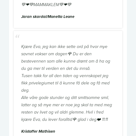
💚❤💚MAMMAKLEM💚❤💚
Jaran skardal/Monetta Leone
Kjære Eva, jeg kan ikke sette ord på hvor mye
savnet vokser om dagen🌹 Du er den
bestevennen som alle kunne drømt om å ha og
du ga mer til verden en det du innså.
Tusen takk for all den tiden og vennskapet jeg
fikk privelegiumet til å kunne få dele og få med
deg.
Alle våre gode stunder og ditt smittsomme smil,
latter og så mye mer er noe jeg skal ta med meg
resten av livet og vil aldri glemme. Hvil i fred
kjære Eva, du lever foralltid🌹 glad i deg❤️ 11:11
Kristoffer Mathisen