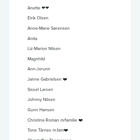
Anette ❤❤
Eirik Olsen
Anne-Marie Sørensen
Anita
Liz-Marion Nilsen
Magnhild
Ann-Jorunn
Janne Gabrielsen ❤️
Sissel Larsen
Johnny Nilsen
Gunn Hansen
Christina Roman m/familie ❤️
Tone Tårnes m.fam❤️