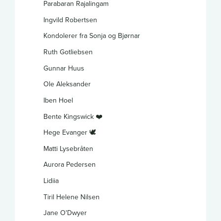
Parabaran Rajalingam
Ingvild Robertsen
Kondolerer fra Sonja og Bjørnar
Ruth Gotliebsen
Gunnar Huus
Ole Aleksander
Iben Hoel
Bente Kingswick ❤️
Hege Evanger 🕊️
Matti Lysebråten
Aurora Pedersen
Lidiia
Tiril Helene Nilsen
Jane O'Dwyer