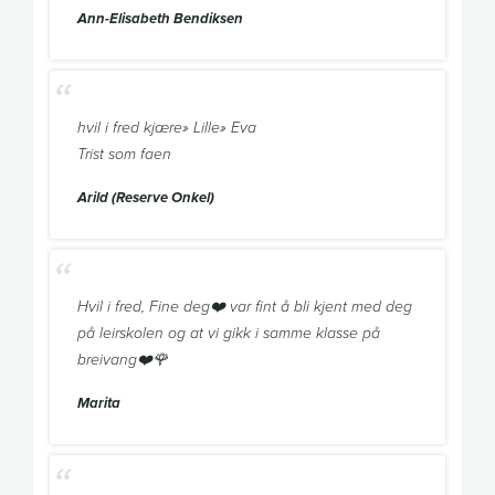
Ann-Elisabeth Bendiksen
hvil i fred kjære» Lille» Eva
Trist som faen
Arild (Reserve Onkel)
Hvil i fred, Fine deg❤️ var fint å bli kjent med deg
på leirskolen og at vi gikk i samme klasse på
breivang❤️🌹
Marita