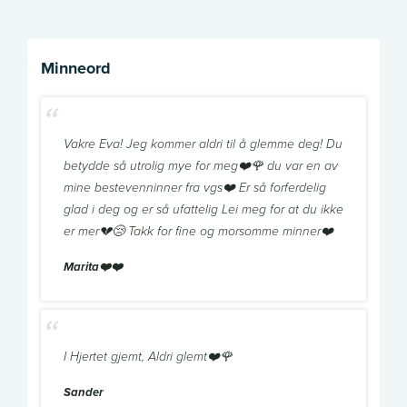
Minneord
Vakre Eva! Jeg kommer aldri til å glemme deg! Du
betydde så utrolig mye for meg❤️🌹 du var en av
mine bestevenninner fra vgs❤️ Er så forferdelig
glad i deg og er så ufattelig Lei meg for at du ikke
er mer💔😢 Takk for fine og morsomme minner❤️
Marita❤️❤️
I Hjertet gjemt, Aldri glemt❤️🌹
Sander