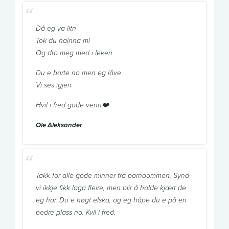
Då eg va litn
Tok du hainna mi
Og dro meg med i leken
Du e borte no men eg låve
Vi ses igjen
Hvil i fred gode venn❤️
Ole Aleksander
Takk for alle gode minner fra barndommen. Synd
vi ikkje fikk laga fleire, men blir å holde kjært de
eg har. Du e høgt elska, og eg håpe du e på en
bedre plass no. Kvil i fred.