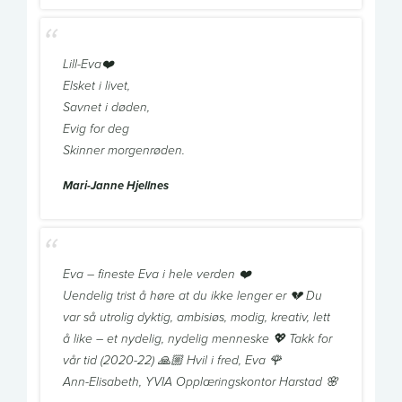
Lill-Eva❤️
Elsket i livet,
Savnet i døden,
Evig for deg
Skinner morgenrøden.
Mari-Janne Hjellnes
Eva – fineste Eva i hele verden ❤️
Uendelig trist å høre at du ikke lenger er 💔 Du
var så utrolig dyktig, ambisiøs, modig, kreativ, lett
å like – et nydelig, nydelig menneske 💖 Takk for
vår tid (2020-22) 🙏🏼 Hvil i fred, Eva 🌹
Ann-Elisabeth, YVIA Opplæringskontor Harstad 🌸