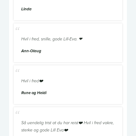
Linda
Hvil i fred, snille, gode Lill-Eva. ❤
Ann-Olaug
Hvil i fred❤️
Rune og Heidi
Så uendelig trist at du har reist❤️ Hvil i fred vakre,
sterke og gode Lill Eva❤️