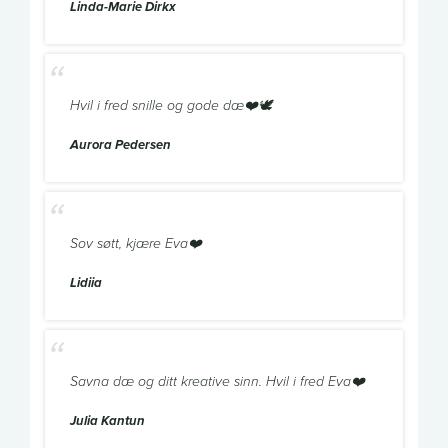
Linda-Marie Dirkx
Hvil i fred snille og gode dæ❤️🕊️
Aurora Pedersen
Sov søtt, kjære Eva❤️
Lidiia
Savna dæ og ditt kreative sinn. Hvil i fred Eva❤️
Julia Kantun