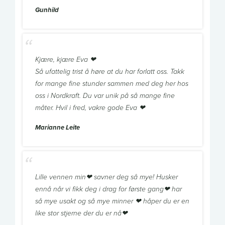
Gunhild
Kjære, kjære Eva ❤
Så ufattelig trist å høre at du har forlatt oss. Takk
for mange fine stunder sammen med deg her hos
oss i Nordkraft. Du var unik på så mange fine
måter. Hvil i fred, vakre gode Eva ❤
Marianne Leite
Lille vennen min❤ savner deg så mye! Husker
ennå når vi fikk deg i drag for første gang❤ har
så mye usakt og så mye minner ❤ håper du er en
like stor stjerne der du er nå❤