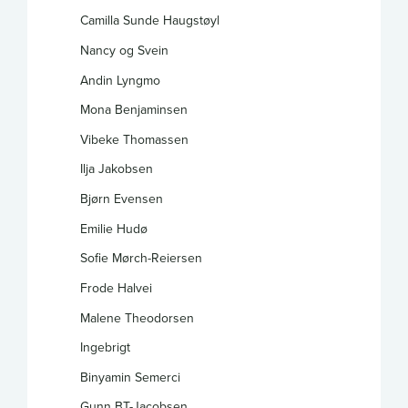
Camilla Sunde Haugstøyl
Nancy og Svein
Andin Lyngmo
Mona Benjaminsen
Vibeke Thomassen
Ilja Jakobsen
Bjørn Evensen
Emilie Hudø
Sofie Mørch-Reiersen
Frode Halvei
Malene Theodorsen
Ingebrigt
Binyamin Semerci
Gunn BT-Jacobsen