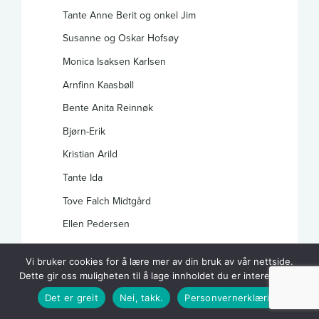
Tante Anne Berit og onkel Jim
Susanne og Oskar Hofsøy
Monica Isaksen Karlsen
Arnfinn Kaasbøll
Bente Anita Reinnøk
Bjørn-Erik
Kristian Arild
Tante Ida
Tove Falch Midtgård
Ellen Pedersen
Sissel Kaasbøll
Vi bruker cookies for å lære mer av din bruk av vår nettside.
Karin Richardsen Bratland
Dette gir oss muligheten til å lage innholdet du er interessert i.
Wenche Johansen
Det er greit
Nei, takk.
Personvernerklæring
Aileen og Inge