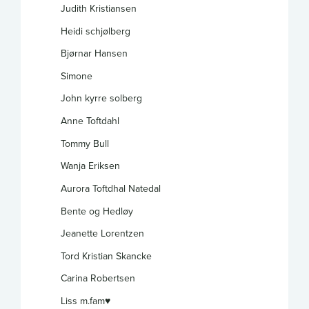
Judith Kristiansen
Heidi schjølberg
Bjørnar Hansen
Simone
John kyrre solberg
Anne Toftdahl
Tommy Bull
Wanja Eriksen
Aurora Toftdhal Natedal
Bente og Hedløy
Jeanette Lorentzen
Tord Kristian Skancke
Carina Robertsen
Liss m.fam♥️