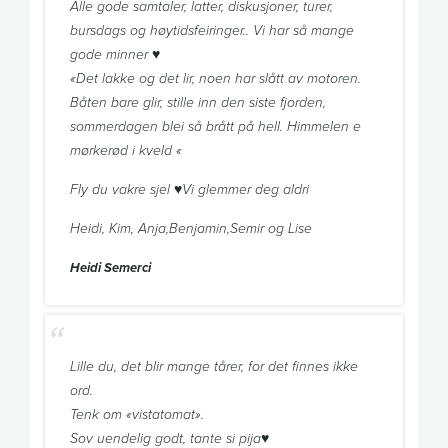
Alle gode samtaler, latter, diskusjoner, turer,
bursdags og høytidsfeiringer.. Vi har så mange
gode minner ♥️
«Det lakke og det lir, noen har slått av motoren.
Båten bare glir, stille inn den siste fjorden,
sommerdagen blei så brått på hell. Himmelen e
mørkerød i kveld «
Fly du vakre sjel ♥️Vi glemmer deg aldri
Heidi, Kim, Anja,Benjamin,Semir og Lise
Heidi Semerci
Lille du, det blir mange tårer, for det finnes ikke
ord.
Tenk om «vistatomat».
Sov uendelig godt, tante si pija♥️