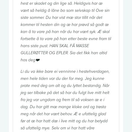
hest er skadet og din lige så. Heldigvis har æ
vært så heldig å låne bo som selvskap til Ove sin
siste sommer. Du har vist mæ stor tillit når det
kommer til hesten din og æ har prøvd så godt æ
kan å ta vare på han når du har vært syk. Æ skal
fortsette å ta vare på han etter beste evne fram til
hans siste pust. HAN SKAL FÅ MASSE
GULLERØTTER OG EPLER. Sia det fikk han altid
hos deg❤️
Li du va ikke bare ei venninne i hestehverdagen,
men hele tiden var du der for meg. Jeg kunne
prate med deg om alt og du lyttet bestandig. Når
jeg ser tilbake på det så har du fulgt live mitt helt
fra jeg var ungdom og frem til så voksen æ e i
dag. Du har gitt mæ mange kloke ord og trøsta
meg når det har vært behov. Æ e ufattelig glad
før at æ har hatt dæ i live mitt og du har betydd
så ufattelig mye. Selv om vi har hatt våre