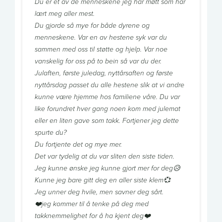
Du er et av de menneskene jeg har møtt som har
lært meg aller mest.
Du gjorde så mye for både dyrene og
menneskene. Var en av hestene syk var du
sammen med oss til støtte og hjelp. Var noe
vanskelig for oss på to bein så var du der.
Julaften, første juledag, nyttårsaften og første
nyttårsdag passet du alle hestene slik at vi andre
kunne være hjemme hos familiene våre. Du var
like forundret hver gang noen kom med julemat
eller en liten gave som takk. Fortjener jeg dette
spurte du?
Du fortjente det og mye mer.
Det var tydelig at du var sliten den siste tiden.
Jeg kunne ønske jeg kunne gjort mer for deg😥
Kunne jeg bare gitt deg en aller siste klem💞
Jeg unner deg hvile, men savner deg sårt.
❤️jeg kommer til å tenke på deg med
takknemmelighet for å ha kjent deg❤️