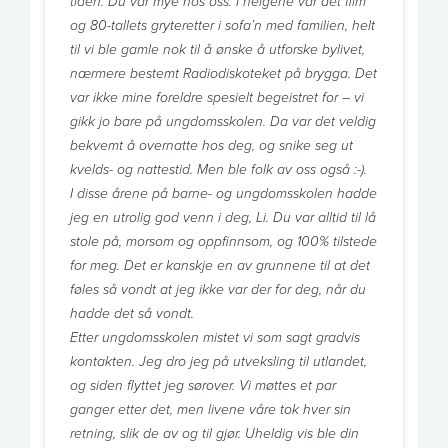
tiden. Du var mye hos oss. I helgene var det film
og 80-tallets gryteretter i sofa’n med familien, helt
til vi ble gamle nok til å ønske å utforske bylivet,
nærmere bestemt Radiodiskoteket på brygga. Det
var ikke mine foreldre spesielt begeistret for – vi
gikk jo bare på ungdomsskolen. Da var det veldig
bekvemt å overnatte hos deg, og snike seg ut
kvelds- og nattestid. Men ble folk av oss også :-).
I disse årene på barne- og ungdomsskolen hadde
jeg en utrolig god venn i deg, Li. Du var alltid til lå
stole på, morsom og oppfinnsom, og 100% tilstede
for meg. Det er kanskje en av grunnene til at det
føles så vondt at jeg ikke var der for deg, når du
hadde det så vondt.
Etter ungdomsskolen mistet vi som sagt gradvis
kontakten. Jeg dro jeg på utveksling til utlandet,
og siden flyttet jeg sørover. Vi møttes et par
ganger etter det, men livene våre tok hver sin
retning, slik de av og til gjør. Uheldig vis ble din