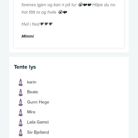
forenes igjen og kan ri på tur 😭❤️❤️ Håpe du no
har fått ro og hvile 😭❤️
Hvil i fred💗💗💗
Mimmi
Tente lys
karin
Beate
Gunn Hege
Mira
Laila Gamst
Siv Bjelland