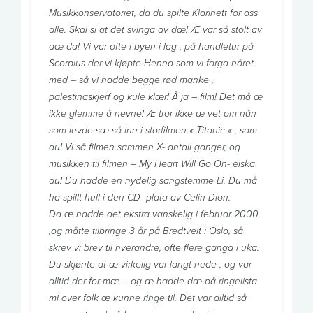
Musikkonservatoriet, da du spilte Klarinett for oss
alle. Skal si at det svinga av dæ! Æ var så stolt av
dæ da! Vi var ofte i byen i lag , på handletur på
Scorpius der vi kjøpte Henna som vi farga håret
med – så vi hadde begge rød manke ,
palestinaskjerf og kule klær! Å ja – film! Det må æ
ikke glemme å nevne! Æ tror ikke æ vet om nån
som levde sæ så inn i storfilmen « Titanic « , som
du! Vi så filmen sammen X- antall ganger, og
musikken til filmen – My Heart Will Go On- elska
du! Du hadde en nydelig sangstemme Li. Du må
ha spillt hull i den CD- plata av Celin Dion.
Da æ hadde det ekstra vanskelig i februar 2000
,og måtte tilbringe 3 år på Bredtveit i Oslo, så
skrev vi brev til hverandre, ofte flere ganga i uka.
Du skjønte at æ virkelig var langt nede , og var
alltid der for mæ – og æ hadde dæ på ringelista
mi over folk æ kunne ringe til. Det var alltid så