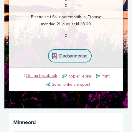
🌷
Bisettelse i Sállir seremonihus, Tromsø
mandag 21. august kl. 13.00
🌷
Dødsannonse
Del på Facebook
Kopier lenke
Print
Send lenke via epost
Minneord