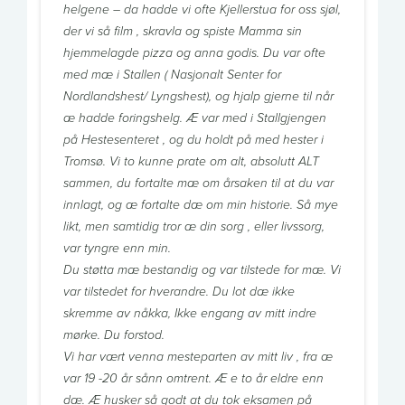
helgene – da hadde vi ofte Kjellerstua for oss sjøl,
der vi så film , skravla og spiste Mamma sin
hjemmelagde pizza og anna godis. Du var ofte
med mæ i Stallen ( Nasjonalt Senter for
Nordlandshest/ Lyngshest), og hjalp gjerne til når
æ hadde foringshelg. Æ var med i Stallgjengen
på Hestesenteret , og du holdt på med hester i
Tromsø. Vi to kunne prate om alt, absolutt ALT
sammen, du fortalte mæ om årsaken til at du var
innlagt, og æ fortalte dæ om min historie. Så mye
likt, men samtidig tror æ din sorg , eller livssorg,
var tyngre enn min.
Du støtta mæ bestandig og var tilstede for mæ. Vi
var tilstedet for hverandre. Du lot dæ ikke
skremme av nåkka, Ikke engang av mitt indre
mørke. Du forstod.
Vi har vært venna mesteparten av mitt liv , fra æ
var 19 -20 år sånn omtrent. Æ e to år eldre enn
dæ. Æ husker så godt at du tok eksamen på