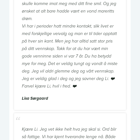
skulle komme imot meg med ditt fine smil. Og jeg
ønsket at alt bare hadde vært en vond mareritts
drøm.
Vi har i perioder hatt mindre kontakt, slik livet er
med forskjellige veivalg og man er til tider opptatt
på hver sin kant. Men jeg har alltid satt stor pris
på ditt vennskap. Takk for at du har vært min
gode venninne siden vi var 7 år. Du ha betydd
mye for meg. Det er veldig tungt og vondt å miste
deg. Jeg vil aldri glemme deg og vårt vennskap.
Jeg er veldig glad i deg og jeg savner deg Li. ❤️
Farvel kjære Li, hvil i fred. ❤️
Lisa Sørgaard
Kjære Li. Jeg vet ikke helt hva jeg skal si. Ord blir
så fattige. Vi har kjent hverandre lenge nå. Både