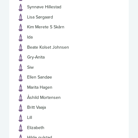
Synnøve Hillestad
Lisa Sørgaard
Kim Merete S Skårn
Ida
Beate Kolset Johnsen
Gry-Anita
Siw
Ellen Sandøe
Marita Hagen
Åshild Mortensen
Britt Vaaja
Lill
Elizabeth
Hilde gulstad