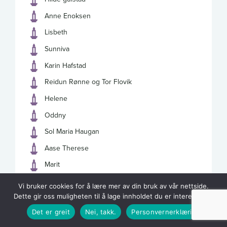
Anne Enoksen
Lisbeth
Sunniva
Karin Hafstad
Reidun Rønne og Tor Flovik
Helene
Oddny
Sol Maria Haugan
Aase Therese
Marit
Siv-Tonje
Vi bruker cookies for å lære mer av din bruk av vår nettside.
Dette gir oss muligheten til å lage innholdet du er interessert i.
Marit
Det er greit
Nei, takk.
Personvernerklæring
Marian Meyer Jørgensen