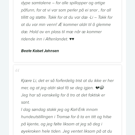
dype samtalene – for alle spillopper og artige
påfunn, for at vi var som perler på ei snor , for all
tillitt og støtte. Takk for at du var dæ -Li – Takk for
at du var min venn! Æ kommer aldri til å glemme
dæ. Hold av en plass til mæ når æ kommer
ridende inn i Aftenlandet. ♥️♥️
Beate Kolset Johnsen
Kjære Li, det er så forferdelig trist at du ikke er her
mer, og at jeg aldri skal få se deg igjen. 💔😭
Jeg har så vanskelig for å tro at det faktisk er
sant.
I dag søndag stakk jeg og Karl-Erik innom
hundeutstillingen i Tromsø for å ta en titt og hilse
på kjente, og jeg følte liksom at jeg så deg i
øyekroken hele tiden. Jeg ventet liksom på at du