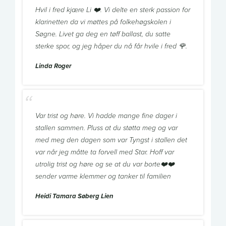
Hvil i fred kjære Li ❤️. Vi delte en sterk passion for
klarinetten da vi møttes på folkehøgskolen i
Søgne. Livet ga deg en tøff ballast, du satte
sterke spor, og jeg håper du nå får hvile i fred 🌹.
Linda Roger
Var trist og høre. Vi hadde mange fine dager i
stallen sammen. Pluss at du støtta meg og var
med meg den dagen som var Tyngst i stallen det
var når jeg måtte ta forvell med Star. Hoff var
utrolig trist og høre og se at du var borte❤️❤️
sender varme klemmer og tanker til familien
Heidi Tamara Søberg Lien