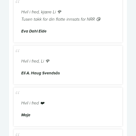
Hvil i fred, kjære Li 🌹
Tusen takk for din flotte innsats for NRR 😘
Eva Dahl Eide
Hvil i fred, Li 🌹
Eli A. Haug Svendsås
Hvil i fred ❤️
Maja