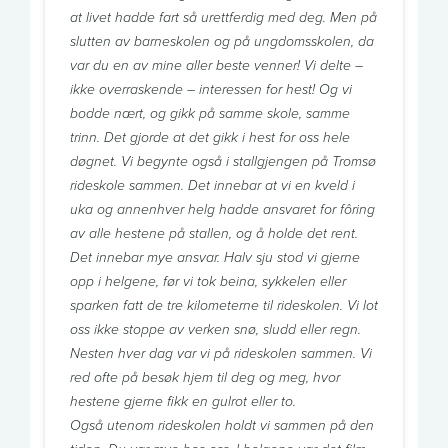
at livet hadde fart så urettferdig med deg. Men på
slutten av barneskolen og på ungdomsskolen, da
var du en av mine aller beste venner! Vi delte –
ikke overraskende – interessen for hest! Og vi
bodde nært, og gikk på samme skole, samme
trinn. Det gjorde at det gikk i hest for oss hele
døgnet. Vi begynte også i stallgjengen på Tromsø
rideskole sammen. Det innebar at vi en kveld i
uka og annenhver helg hadde ansvaret for fôring
av alle hestene på stallen, og å holde det rent.
Det innebar mye ansvar. Halv sju stod vi gjerne
opp i helgene, før vi tok beina, sykkelen eller
sparken fatt de tre kilometerne til rideskolen. Vi lot
oss ikke stoppe av verken snø, sludd eller regn.
Nesten hver dag var vi på rideskolen sammen. Vi
red ofte på besøk hjem til deg og meg, hvor
hestene gjerne fikk en gulrot eller to.
Også utenom rideskolen holdt vi sammen på den