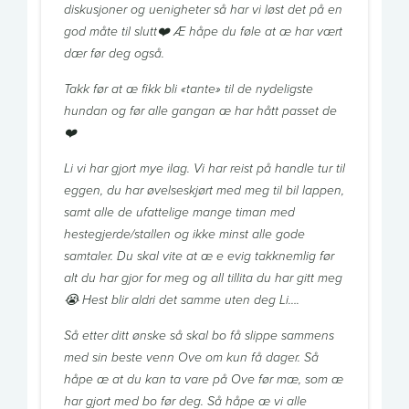
diskusjoner og uenigheter så har vi løst det på en
god måte til slutt❤️ Æ håpe du føle at æ har vært
dær før deg også.
Takk før at æ fikk bli «tante» til de nydeligste
hundan og før alle gangan æ har hått passet de
❤️
Li vi har gjort mye ilag. Vi har reist på handle tur til
eggen, du har øvelseskjørt med meg til bil lappen,
samt alle de ufattelige mange timan med
hestegjerde/stallen og ikke minst alle gode
samtaler. Du skal vite at æ e evig takknemlig før
alt du har gjor for meg og all tillita du har gitt meg
😭 Hest blir aldri det samme uten deg Li….
Så etter ditt ønske så skal bo få slippe sammens
med sin beste venn Ove om kun få dager. Så
håpe æ at du kan ta vare på Ove før mæ, som æ
har gjort med bo før deg. Så håpe æ vi alle