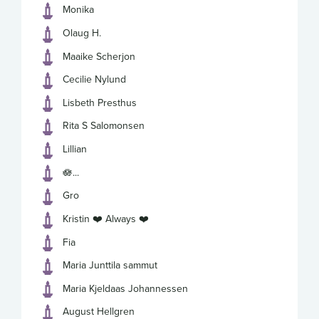
Monika
Olaug H.
Maaike Scherjon
Cecilie Nylund
Lisbeth Presthus
Rita S Salomonsen
Lillian
🪷...
Gro
Kristin ❤️ Always ❤️
Fia
Maria Junttila sammut
Maria Kjeldaas Johannessen
August Hellgren