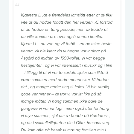
Kjæreste Li ,æ e fremdeles lamslått etter at æ fikk
vite at du hadde forlatt den her verden. Æ forstod
at du hadde en tung periode, men æ trodde at
du ville komme dæ over også denna kneika.
Kjære Li – du var -og vil forbli – en av mine beste
venna .Vii ble kjent da vi begge var innlagt på
Åsgård på midten av 1990-tallet. Vi var begge
hestejenter , og vi var interessert i musikk og i film
– i tillegg til at vi var to sosiale sjeler som likte å
være sammen med andre mennesker. Vi hadde
det , og mange andre ting til felles. Vi ble utrolig
gode venninner – æ tror vi var litt like på så
mange måter. Vi hang sammen ikke bare de
gangene vi var innlagt , men også utenfor hang
vi mye sammen, sjøl om æ bodde på Bardufoss ,
og du i sokkelleiligheten din i Gitta Jønsons veg.
Du kom ofte på besøk til mæ og familien min i