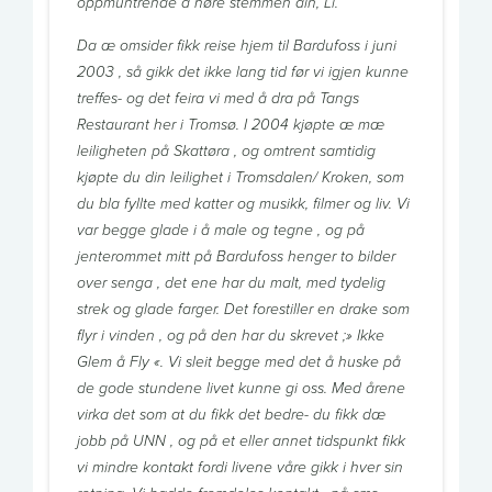
oppmuntrende å høre stemmen din, Li.
Da æ omsider fikk reise hjem til Bardufoss i juni
2003 , så gikk det ikke lang tid før vi igjen kunne
treffes- og det feira vi med å dra på Tangs
Restaurant her i Tromsø. I 2004 kjøpte æ mæ
leiligheten på Skattøra , og omtrent samtidig
kjøpte du din leilighet i Tromsdalen/ Kroken, som
du bla fyllte med katter og musikk, filmer og liv. Vi
var begge glade i å male og tegne , og på
jenterommet mitt på Bardufoss henger to bilder
over senga , det ene har du malt, med tydelig
strek og glade farger. Det forestiller en drake som
flyr i vinden , og på den har du skrevet ;» Ikke
Glem å Fly «. Vi sleit begge med det å huske på
de gode stundene livet kunne gi oss. Med årene
virka det som at du fikk det bedre- du fikk dæ
jobb på UNN , og på et eller annet tidspunkt fikk
vi mindre kontakt fordi livene våre gikk i hver sin