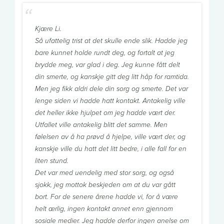
Kjære Li.
Så ufattelig trist at det skulle ende slik. Hadde jeg
bare kunnet holde rundt deg, og fortalt at jeg
brydde meg, var glad i deg. Jeg kunne fått delt
din smerte, og kanskje gitt deg litt håp for ramtida.
Men jeg fikk aldri dele din sorg og smerte. Det var
lenge siden vi hadde hatt kontakt. Antakelig ville
det heller ikke hjulpet om jeg hadde vært der.
Utfallet ville antakelig blitt det samme. Men
følelsen av å ha prøvd å hjelpe, ville vært der, og
kanskje ville du hatt det litt bedre, i alle fall for en
liten stund.
Det var med uendelig med stor sorg, og også
sjokk, jeg mottok beskjeden om at du var gått
bort. For de senere årene hadde vi, for å være
helt ærlig, ingen kontakt annet enn gjennom
sosiale medier. Jeg hadde derfor ingen anelse om