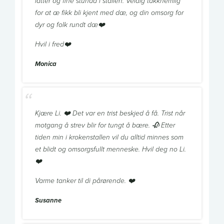
latter og fine stunda i stallen. Veldig takknemlig
for at æ fikk bli kjent med dæ, og din omsorg for
dyr og folk rundt dæ❤️
Hvil i fred❤️
Monica
Kjære Li. ❤️ Det var en trist beskjed å få. Trist når
motgang å strev blir for tungt å bære. 🥀 Etter
tiden min i krokenstallen vil du alltid minnes som
et blidt og omsorgsfullt menneske. Hvil deg no Li.
❤️
Varme tanker til di pårørende. ❤️
Susanne