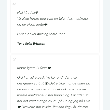
Hvil i fred Li🌹
Vil alltid huske deg som en talentfull, musikalsk
og dyrekjær jente❤️
Hilsen onkel Arild og tante Tone
Tone Seim Erichsen
Kjære kjære Li Seim❤️
Ord kan ikke beskrive kor ondt den hær
beskjeden va å få😭 Det e ikke mange uken sia
du posta ett minne på Facebook av en av de
fineste rideturene vi har hadd i lag. Før ridetura
har det vært mange av, du på Bo og jeg på Ove.
❤️ Desverre har vi ikke fått ridd ilag i år, da min