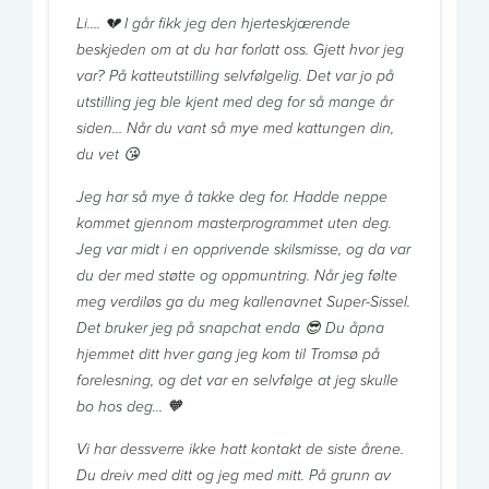
Li…. 💔 I går fikk jeg den hjerteskjærende
beskjeden om at du har forlatt oss. Gjett hvor jeg
var? På katteutstilling selvfølgelig. Det var jo på
utstilling jeg ble kjent med deg for så mange år
siden… Når du vant så mye med kattungen din,
du vet 😘
Jeg har så mye å takke deg for. Hadde neppe
kommet gjennom masterprogrammet uten deg.
Jeg var midt i en opprivende skilsmisse, og da var
du der med støtte og oppmuntring. Når jeg følte
meg verdiløs ga du meg kallenavnet Super-Sissel.
Det bruker jeg på snapchat enda 😎 Du åpna
hjemmet ditt hver gang jeg kom til Tromsø på
forelesning, og det var en selvfølge at jeg skulle
bo hos deg… 🧡
Vi har dessverre ikke hatt kontakt de siste årene.
Du dreiv med ditt og jeg med mitt. På grunn av