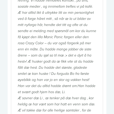
retning. Vi hadde fremdeles kontakt , på sms,
sosiale medier , og innimellom treftes vi på kafé.
Æ har alltid likt å uttrykke litt av min personlighet
ved å farge håret mitt , så når æ la ut bilder av
mitt nyfarga hår, hendte det titt og ofte at du
sendte ei melding med spørsmål om kor du kunne
få kjøpt den lilla Manic Panic fargen eller den
rosa Crazy Color – du var også fargerik på mer
enn én måte. Du hadde mange jobber de siste
årene – som du sjøl sa til mæ ;» det e dyrt å ha
hest»! Æ husker godt da æ fikk vite at du hadde
fått dæ hest. Du hadde det største, gladeste
smilet æ kan huske ! Du forguda Bo fra første
øyeblikk og han var jo en stor og vakker hest!
Han var det du alltid hadde drømt om.Han hadde
et svært godt hjem hos dæ, Li.
Æ savner dæ Li , æ tenker på dæ hver dag , kor
heldig æ har vært som har hatt en venn som dæ.
Æ vil takke dæ for alle herlige samtaler , for de