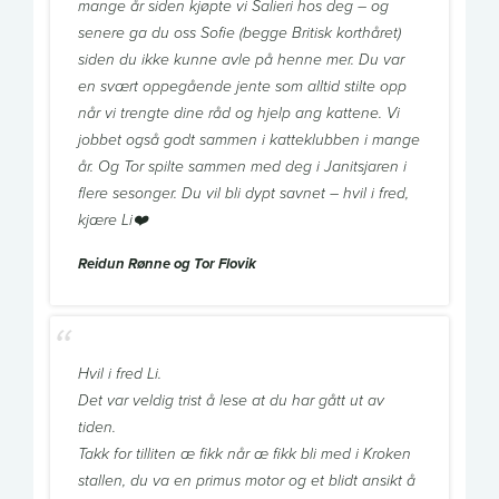
mange år siden kjøpte vi Salieri hos deg – og
senere ga du oss Sofie (begge Britisk korthåret)
siden du ikke kunne avle på henne mer. Du var
en svært oppegående jente som alltid stilte opp
når vi trengte dine råd og hjelp ang kattene. Vi
jobbet også godt sammen i katteklubben i mange
år. Og Tor spilte sammen med deg i Janitsjaren i
flere sesonger. Du vil bli dypt savnet – hvil i fred,
kjære Li❤️
Reidun Rønne og Tor Flovik
Hvil i fred Li.
Det var veldig trist å lese at du har gått ut av
tiden.
Takk for tilliten æ fikk når æ fikk bli med i Kroken
stallen, du va en primus motor og et blidt ansikt å