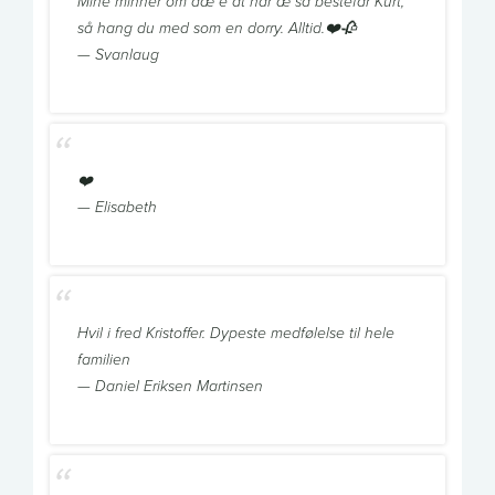
Mine minner om dæ e at når æ så bestefar Kurt,
så hang du med som en dorry. Alltid.❤️🥀
— Svanlaug
❤️
— Elisabeth
Hvil i fred Kristoffer. Dypeste medfølelse til hele
familien
— Daniel Eriksen Martinsen