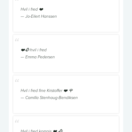
Hvil i fred ❤️
— Jo-Eilert Hanssen
❤️🥀 hvil i fred
— Emma Pedersen
Hvil i fred fine Kristoffer ❤️ 🌹
— Camilla Stenhaug-Bendiksen
Hvil i fred kompis ❤️ 🥀