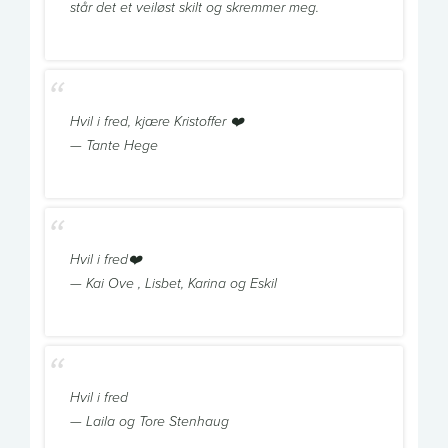
står det et veiløst skilt og skremmer meg.
Hvil i fred, kjære Kristoffer ❤️
— Tante Hege
Hvil i fred❤️
— Kai Ove , Lisbet, Karina og Eskil
Hvil i fred
— Laila og Tore Stenhaug