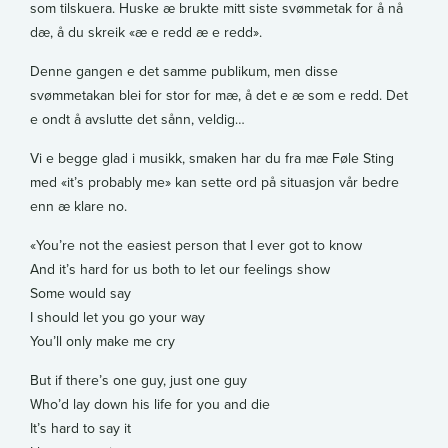
som tilskuera. Huske æ brukte mitt siste svømmetak for å nå
dæ, å du skreik «æ e redd æ e redd».
Denne gangen e det samme publikum, men disse
svømmetakan blei for stor for mæ, å det e æ som e redd. Det
e ondt å avslutte det sånn, veldig…
Vi e begge glad i musikk, smaken har du fra mæ Føle Sting
med «it’s probably me» kan sette ord på situasjon vår bedre
enn æ klare no.
«You’re not the easiest person that I ever got to know
And it’s hard for us both to let our feelings show
Some would say
I should let you go your way
You’ll only make me cry
But if there’s one guy, just one guy
Who’d lay down his life for you and die
It’s hard to say it