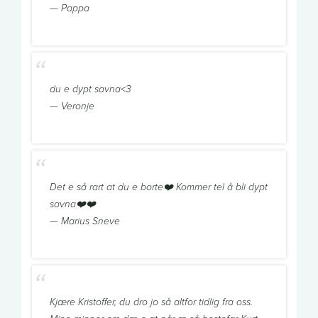
— Pappa
du e dypt savna<3
— Veronje
Det e så rart at du e borte❤️ Kommer tel å bli dypt
savna❤️❤️
— Marius Sneve
Kjære Kristoffer, du dro jo så altfor tidlig fra oss.