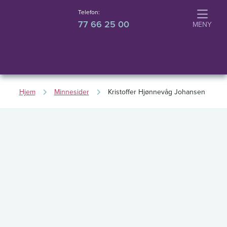
Telefon:
77 66 25 00
Hjem
Minnesider
Kristoffer Hjønnevåg Johansen
K
ri
s
t