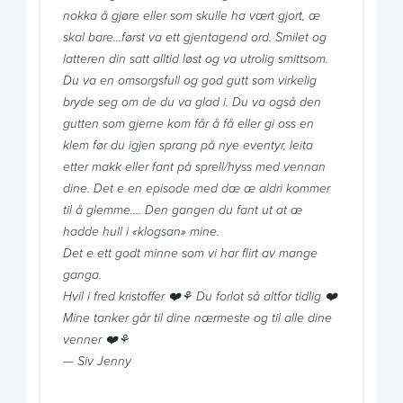
nokka å gjøre eller som skulle ha vært gjort, æ
skal bare…først va ett gjentagend ord. Smilet og
latteren din satt alltid løst og va utrolig smittsom.
Du va en omsorgsfull og god gutt som virkelig
bryde seg om de du va glad i. Du va også den
gutten som gjerne kom får å få eller gi oss en
klem før du igjen sprang på nye eventyr, leita
etter makk eller fant på sprell/hyss med vennan
dine. Det e en episode med dæ æ aldri kommer
til å glemme…. Den gangen du fant ut at æ
hadde hull i «klogsan» mine.
Det e ett godt minne som vi har flirt av mange
ganga.
Hvil i fred kristoffer ❤️⚘ Du forlot så altfor tidlig ❤️
Mine tanker går til dine nærmeste og til alle dine
venner ❤️⚘
— Siv Jenny