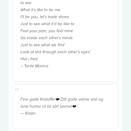
to see
What it’s like to be me
I’ll be you, let’s trade shoes
Just to see what it’d be like to
Feel your pain, you feel mine
Go inside each other’s minds
Just to see what we find
Look at shit through each other’s eyes’.
Hvil i fred.
– Tante Monica
Fine gode Kristoffer❤️ Ditt gode varme smil og
lune humor vil bli sårt savnet❤️
— Kristin