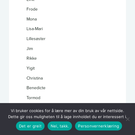
Frode
Mona
Lisa-Mari
Lillesøster
Jim
Rikke
Yigit
Christina
Benedicte
Tormod
Nadia Malene
Vi bruker cookies for å lære mer av din bruk av vår nettside.
Dette gir oss muligheten til å lage innholdet du er interessert i.
Tonje
Det er greit
Nei, takk.
Personvernerklæring
Marthe