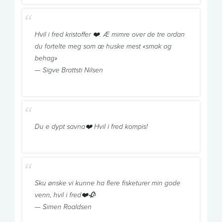
Hvil i fred kristoffer ❤️. Æ mimre over de tre ordan
du fortelte meg som æ huske mest «smak og
behag»
— Sigve Brattsti Nilsen
Du e dypt savna❤️ Hvil i fred kompis!
Sku ønske vi kunne ha flere fisketurer min gode
venn, hvil i fred❤️🥀
— Simen Roaldsen