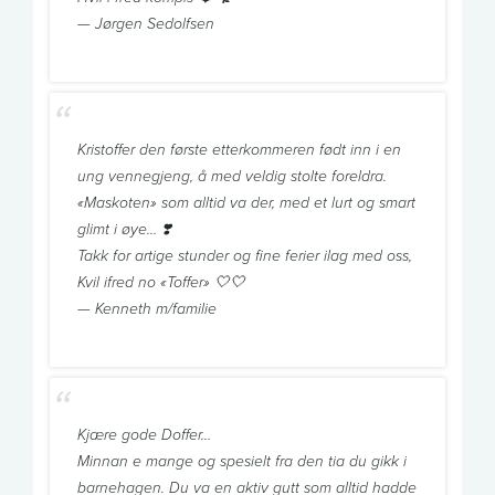
— Jørgen Sedolfsen
Kristoffer den første etterkommeren født inn i en
ung vennegjeng, å med veldig stolte foreldra.
«Maskoten» som alltid va der, med et lurt og smart
glimt i øye… ❣️
Takk for artige stunder og fine ferier ilag med oss,
Kvil ifred no «Toffer» 🤍🤍
— Kenneth m/familie
Kjære gode Doffer…
Minnan e mange og spesielt fra den tia du gikk i
barnehagen. Du va en aktiv gutt som alltid hadde