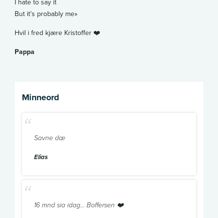
I hate to say it
But it’s probably me»
Hvil i fred kjære Kristoffer ❤️
Pappa
Minneord
Savne dæ
Elias
16 mnd sia idag… Boffersen ❤️