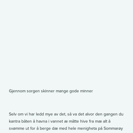
lenke
Print
Send
lenke
via
epost
Gjennom sorgen skinner mange gode minner
Selv om vi har ledd mye av det, så va det alvor den gangen du
kantra båten å havna i vannet æ måtte hive fra mæ alt å
svømme ut for å berge dæ med hele menigheta på Sommarøy