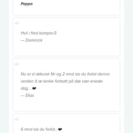
Pappa
Hvil i fred kompis<3
— Dominick
Nu er d akkurat 1år og 2 mnd sia du forlot denna
verden å æ tenke fortsatt på dæ vær eneste
dag… ❤️
— Elias
6 mnd sia du forlot…❤️