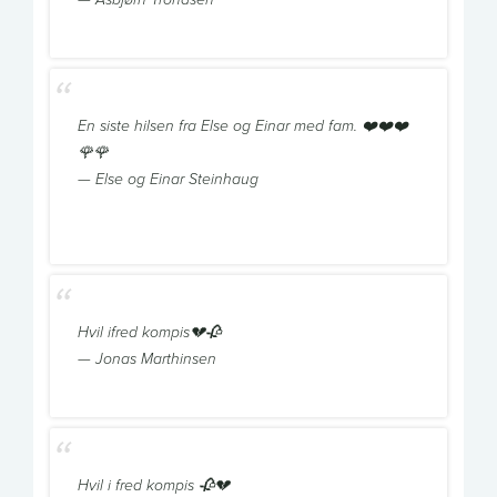
— Asbjørn Trondsen
En siste hilsen fra Else og Einar med fam. ❤️❤️❤️
🌹🌹
— Else og Einar Steinhaug
Hvil ifred kompis💔🥀
— Jonas Marthinsen
Hvil i fred kompis 🥀💔