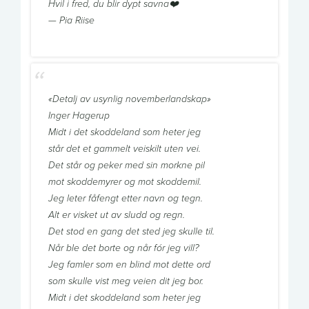
Hvil i fred, du blir dypt savna❤️
— Pia Riise
«Detalj av usynlig novemberlandskap»
Inger Hagerup
Midt i det skoddeland som heter jeg
står det et gammelt veiskilt uten vei.
Det står og peker med sin morkne pil
mot skoddemyrer og mot skoddemil.
Jeg leter fåfengt etter navn og tegn.
Alt er visket ut av sludd og regn.
Det stod en gang det sted jeg skulle til.
Når ble det borte og når fór jeg vill?
Jeg famler som en blind mot dette ord
som skulle vist meg veien dit jeg bor.
Midt i det skoddeland som heter jeg