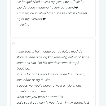
blir fattige! Alltid et smil og glimt i øyet. Takk for
alle de gode minnene fra inn- og utland❤️
Kristoffer, du vil alltid ha en spesiell plass i hjertet
og er dypt savnet❤️
— Karina
Foffersen, vi har mange ganga fleipa med de
store føttene dine og kor vanskelig det var å finne
store nok sko. No blir det dessverre slutt på
fleipinga.
Æ e fri for ord. Derfor låne æ noen fra Eminem,
som både æ og du like:
‘I guess we would have to walk a mile in each
other’s shoes at least
What size you wear? I wear 10’s
Let’s see if you can fit your feet—In my shoes, just