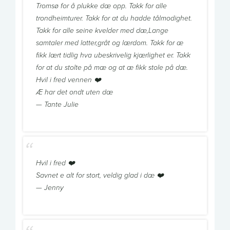
Tromsø for å plukke dæ opp. Takk for alle
trondheimturer. Takk for at du hadde tålmodighet.
Takk for alle seine kvelder med dæ,Lange
samtaler med latter,gråt og lærdom. Takk for æ
fikk lært tidlig hva ubeskrivelig kjærlighet er. Takk
for at du stolte på mæ og at æ fikk stole på dæ.
Hvil i fred vennen ❤️
Æ har det ondt uten dæ
— Tante Julie
Hvil i fred ❤️
Savnet e alt for stort, veldig glad i dæ ❤️
— Jenny