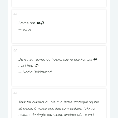
Savne dæ ❤️🥀
— Tonje
Du e høyt savna og huska! savne dæ kompis ❤️
hvil i fred 🥀
— Nadia Bekkstrand
Takk for akkurat du ble min første tantegull og ble
så heldig å vokse opp ilag som søsken. Takk for
akkurat du ringte mæ seine kvelder når æ va i