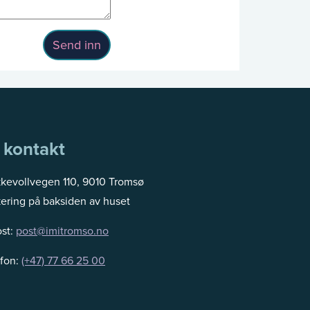
Send inn
 kontakt
kkevollvegen 110, 9010 Tromsø
ering på baksiden av huset
ost:
post@imitromso.no
efon:
(+47) 77 66 25 00