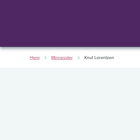
Hjem
Minnesider
Knut Lorentzen
K
B
e
g
n
r
a
u
v