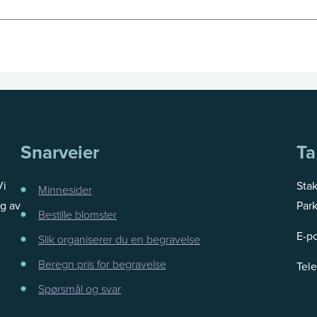
Snarveier
Ta
Vi
Sta
Minnesider
g av
Park
Bestille blomster
E-p
Slik organiserer du en begravelse
Beregn pris for begravelse
Tel
Spørsmål og svar