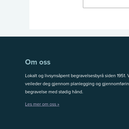
m
r
a
1
r
9
s
4
k
0
l
.
1
Om oss
1
5
2
.
Lokalt og livsynsåpent begravelsesbyrå siden 1951. 
.
f
veileder deg gjennom planlegging og gjennomførin
0
e
begravelse med stødig hånd.
0
b
t
r
Les mer om oss »
i
u
l
a
E
r