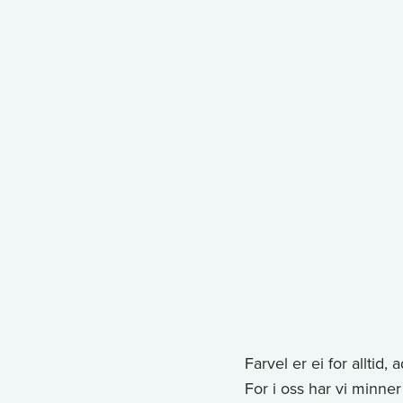
e
t
l
s
L
e
f
o
r
a
r
T
r
e
o
m
s
n
d
a
t
Farvel er ei for alltid,
l
For i oss har vi minne
e