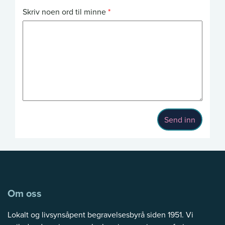
Skriv noen ord til minne
Send inn
Om oss
Lokalt og livsynsåpent begravelsesbyrå siden 1951. Vi