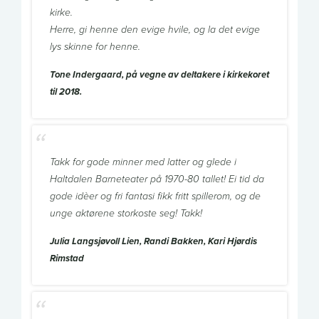
kirke.
Herre, gi henne den evige hvile, og la det evige
lys skinne for henne.
Tone Indergaard, på vegne av deltakere i kirkekoret
til 2018.
Takk for gode minner med latter og glede i
Haltdalen Barneteater på 1970-80 tallet! Ei tid da
gode idèer og fri fantasi fikk fritt spillerom, og de
unge aktørene storkoste seg! Takk!
Julia Langsjøvoll Lien, Randi Bakken, Kari Hjørdis
Rimstad