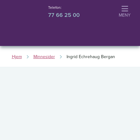
Telefon:
77 66 25 00
Hjem
Minnesider
Ingrid Echrehaug Bergan
I
n
g
ri