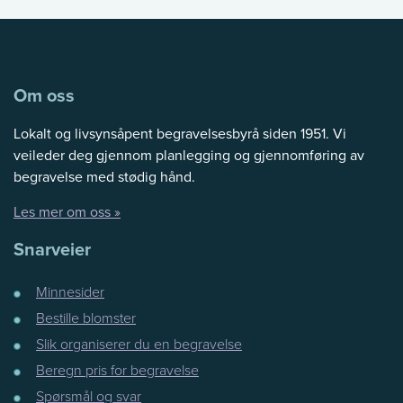
Om oss
Lokalt og livsynsåpent begravelsesbyrå siden 1951. Vi
veileder deg gjennom planlegging og gjennomføring av
begravelse med stødig hånd.
Les mer om oss »
Snarveier
Minnesider
Bestille blomster
Slik organiserer du en begravelse
Beregn pris for begravelse
Spørsmål og svar