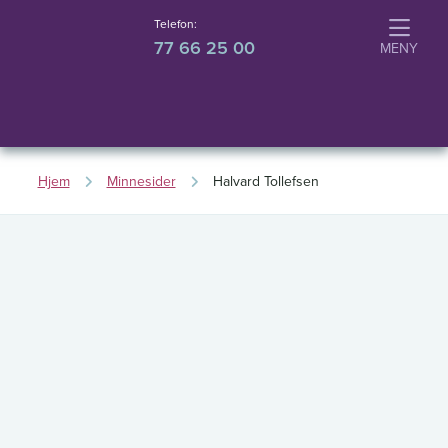
Telefon:
77 66 25 00
Hjem
Minnesider
Halvard Tollefsen
H
a
l
v