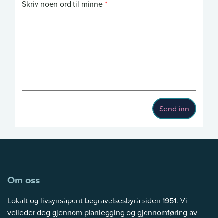
Skriv noen ord til minne
Send inn
Om oss
Lokalt og livsynsåpent begravelsesbyrå siden 1951. Vi
veileder deg gjennom planlegging og gjennomføring av