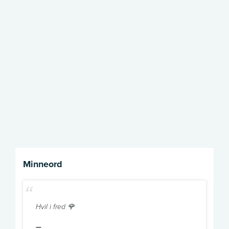
lenke
Print
Send
lenke
via
epost
Minneord
Hvil i fred 🌹
—