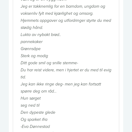
Jeg er takknemlig for en barndom, ungdom og
voksenliv fylt med kjærlighet og omsorg.
Hjemmets oppgaver og utfordringer styrte du med
stødig hånd.
Lukta av nybakt brød..
pannekaker
Grønnsåpe
Sterk og modig
Ditt gode smil og snille stemme-
Du har reist videre, men i hjertet er du med til evig
tid.
Jeg kan ikke ringe deg- men jeg kan fortsatt
spørre deg om råd…
Hun sørget
seg ned til
Den dypeste glede
Og sparket ifra
-Eva Dønnestad