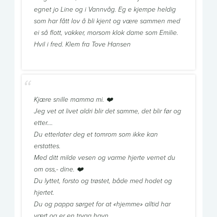
egnet jo Line og i Vannvåg. Eg e kjempe heldig
som har fått lov å bli kjent og være sammen med
ei så flott, vakker, morsom klok dame som Emilie.
Hvil i fred. Klem fra Tove Hansen
Kjære snille mamma mi. ❤️
Jeg vet at livet aldri blir det samme, det blir før og
etter….
Du etterlater deg et tomrom som ikke kan
erstattes.
Med ditt milde vesen og varme hjerte vernet du
om oss,- dine. ❤️
Du lyttet, forsto og trøstet, både med hodet og
hjertet.
Du og pappa sørget for at «hjemme» alltid har
vært og er en trygg havn.