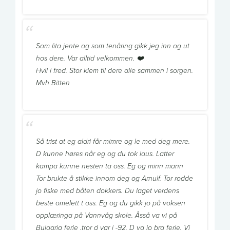
Som lita jente og som tenåring gikk jeg inn og ut
hos dere. Var alltid velkommen. ❤️
Hvil i fred. Stor klem til dere alle sammen i sorgen.
Mvh Bitten
Så trist at eg aldri får mimre og le med deg mere.
D kunne høres når eg og du tok laus. Latter
kampa kunne nesten ta oss. Eg og minn mann
Tor brukte å stikke innom deg og Arnulf. Tor rodde
jo fiske med båten dokkers. Du laget verdens
beste omelett t oss. Eg og du gikk jo på voksen
opplæringa på Vannvåg skole. Åsså va vi på
Bulgaria ferie ,tror d var i -92. D va jo bra ferie. Vi