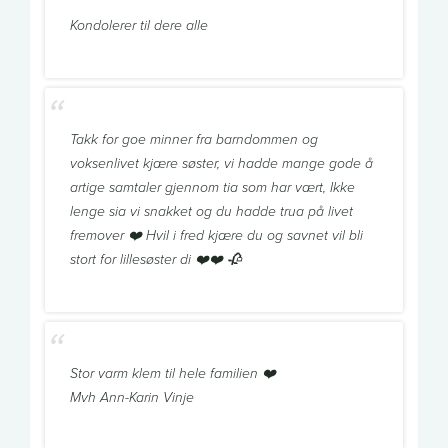
Kondolerer til dere alle
Takk for goe minner fra barndommen og
voksenlivet kjære søster, vi hadde mange gode å
artige samtaler gjennom tia som har vært, Ikke
lenge sia vi snakket og du hadde trua på livet
fremover ❤️ Hvil i fred kjære du og savnet vil bli
stort for lillesøster di ❤️❤️ 🥀
Stor varm klem til hele familien ❤️
Mvh Ann-Karin Vinje