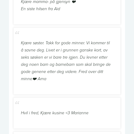
Kjære mamma- på gjensyn ❤️
En siste hilsen fra Aid
Kjære søster. Takk for gode minner. Vi kommer til
å savne deg. Livet er i grunnen ganske kort, av
seks søsken er vi bare tre igjen. Du levner etter
deg noen barn og barnebarn som skal bringe de
gode genene etter deg videre. Fred over ditt
minne❤️ Arna
Hvil i fred, Kjære kusine <3 Marianne