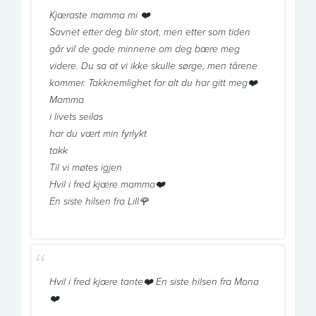
Kjæraste mamma mi ❤️
Savnet etter deg blir stort, men etter som tiden
går vil de gode minnene om deg bære meg
videre. Du sa at vi ikke skulle sørge, men tårene
kommer. Takknemlighet for alt du har gitt meg❤️
Mamma
i livets seilas
har du vært min fyrlykt
takk
Til vi møtes igjen
Hvil i fred kjære mamma❤️
En siste hilsen fra Lill🌹
Hvil i fred kjære tante❤️ En siste hilsen fra Mona
❤️