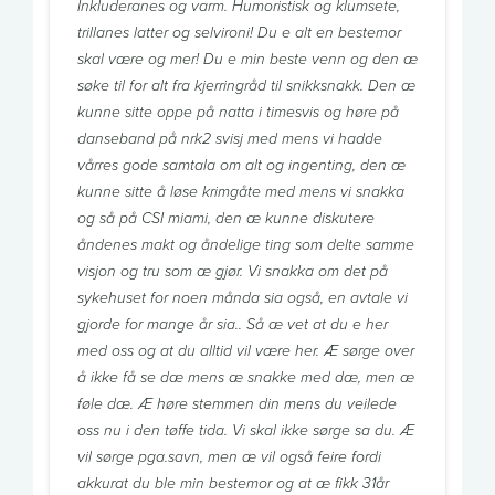
Inkluderanes og varm. Humoristisk og klumsete,
trillanes latter og selvironi! Du e alt en bestemor
skal være og mer! Du e min beste venn og den æ
søke til for alt fra kjerringråd til snikksnakk. Den æ
kunne sitte oppe på natta i timesvis og høre på
danseband på nrk2 svisj med mens vi hadde
vårres gode samtala om alt og ingenting, den æ
kunne sitte å løse krimgåte med mens vi snakka
og så på CSI miami, den æ kunne diskutere
åndenes makt og åndelige ting som delte samme
visjon og tru som æ gjør. Vi snakka om det på
sykehuset for noen månda sia også, en avtale vi
gjorde for mange år sia.. Så æ vet at du e her
med oss og at du alltid vil være her. Æ sørge over
å ikke få se dæ mens æ snakke med dæ, men æ
føle dæ. Æ høre stemmen din mens du veilede
oss nu i den tøffe tida. Vi skal ikke sørge sa du. Æ
vil sørge pga.savn, men æ vil også feire fordi
akkurat du ble min bestemor og at æ fikk 31år