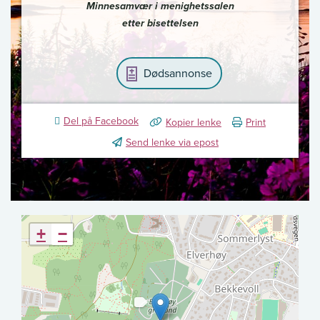
Minnesamvær i menighetssalen
etter bisettelsen
Dødsannonse
Del på Facebook
Kopier lenke
Print
Send lenke via epost
+
−