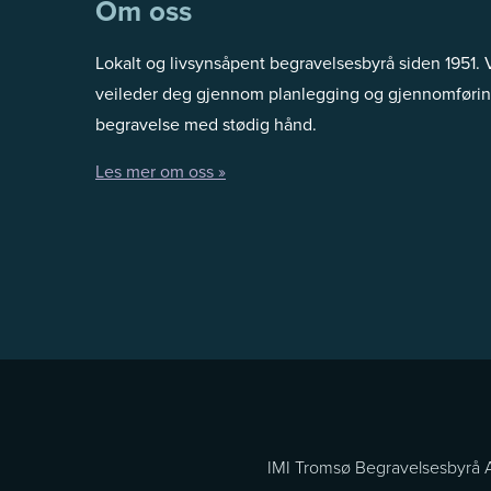
Om oss
ber
r
2021
s
Lokalt og livsynsåpent begravelsesbyrå siden 1951. 
d
veileder deg gjennom planlegging og gjennomførin
a
begravelse med stødig hånd.
g
Les mer om oss »
9
.
n
o
v
e
m
b
e
r
IMI Tromsø Begravelsesbyrå
k