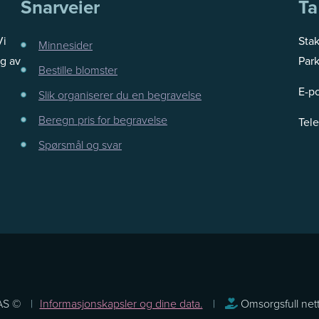
Snarveier
Ta
Vi
Sta
Minnesider
g av
Park
Bestille blomster
E-p
Slik organiserer du en begravelse
Beregn pris for begravelse
Tel
Spørsmål og svar
 AS ©
Informasjonskapsler og dine data.
Omsorgsfull nett