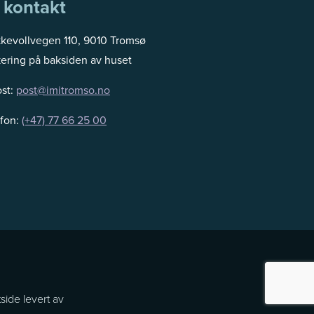
 kontakt
kkevollvegen 110, 9010 Tromsø
ering på baksiden av huset
ost:
post@imitromso.no
efon:
(+47) 77 66 25 00
side levert av