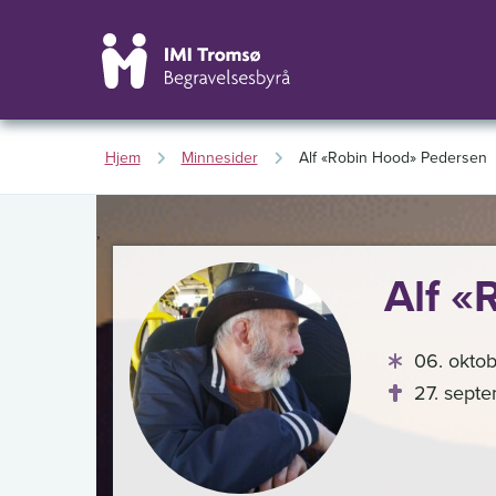
Hjem
Minnesider
Alf «Robin Hood» Pedersen
,
Alf «
06. okto
27. sept