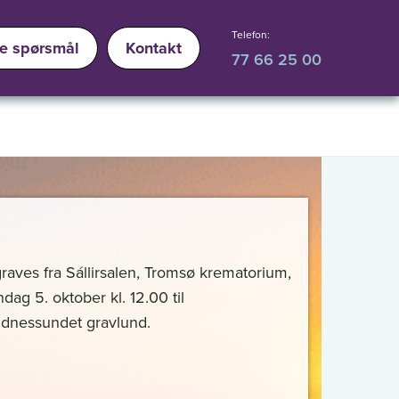
Telefon:
ge spørsmål
Kontakt
77 66 25 00
raves fra Sállirsalen, Tromsø krematorium,
dag 5. oktober kl. 12.00 til
dnessundet gravlund.