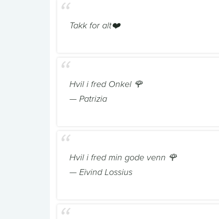
Takk for alt❤️
Hvil i fred Onkel 🌹
— Patrizia
Hvil i fred min gode venn 🌹
— Eivind Lossius