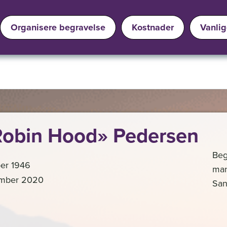
Organisere begravelse
Kostnader
Vanli
Robin Hood» Pedersen
Beg
ber 1946
man
ember 2020
San