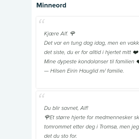
Minneord
Kjære Alf. 🌹
Det var en tung dag idag, men en vakk
det siste, du er for alltid i hjertet mitt ❤️
Mine dypeste kondolanser til familien 
— Hilsen Eirin Hauglid m/ familie.
Du blir savnet, Alf!
🌹Et større hjerte for medmennesker skal
tomrommet etter deg i Tromsø, men jeg 
det du sto for.