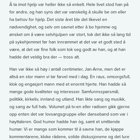
Å ta imot hjelp var heller ikke så enkelt. Hele livet stod han på
for andre, og han syns det var vanskelig å skulle be om eller
ha behov for hjelp. Det siste året ble det likevel en
nødvendighet, og selv om savnet etter å bo hjemme og
ønsket om å være selvhjulpen var stort, tok det ikke så lang tid
på sykehjemmet før han innrømmet at det var et godt sted å
være, at det var fine folk som tok seg godt av han, og at han
hadde det veldig bra der — tross alt.
Han var ikke så høy i antall centimeter, Jan-Arne, men det er
altså en stor mann vi tar farvel med i dag. En raus, omsorgsfull,
klok og engasjert mann med et enormt hjerte. Han hadde så
mange gode kvaliteter og interesser. Samfunnsspørsmål,
politikk, kirkeliv, innland og utland. Han likte sang og musikk,
og sang av full hals. Volumet på tv-en eller radioen gikk gjerne
opp enten det var lovsangsgruppe eller danseband som var i
høyttaleren. God humor hadde han òg, samt et smittende
humør. Vi er mange som kommer til å savne han, de kjappe
kommentarene, kloke rådene, solide diskusjonene og det lure