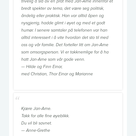
trivelig å slå av en prat med Jan-Arne innenfor et
bredt spekter av tema, det være seg politisk,
åndelig eller praktisk. Han var alltid åpen og
nysgjerrig, hadde glimt i øyet og med et godt
humør. I senere samtaler på telefonen var han
alltid interessert i å vite hvordan det sto til med
oss og vår familie. Det forteller litt om Jan-Arne
som omsorgsperson. Vi er takknemlige for å ha
hatt Jan-Arne som vår gode venn.
— Hilde og Finn Einar,
med Christian, Thor Einar og Marianne
Kjære Jan-Arne.
Takk for alle fine øyeblikk.
Du vil bli savnet.
— Anne-Grethe