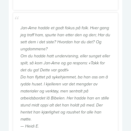
Jan-Arne hadde et godt fokus på folk. Hver gang
jeg traff ham, spurte han etter den og den; Har du
sett dem i det siste? Hvordan har du det? Og
ungdommene?
Om du hadde hatt undervisning, eller sunget eller
spilt, så kom Jan-Arne og ga respons: «Takk for
det du ga! Dette var godt!»
Da han flyttet på sykehjemmet, ba han oss om å
rydde huset. I kjelleren var det mengder av
materialer og verktøy, men sentralt på
arbeidsbordet lå Bibelen. Her hadde han en stille
stund midt oppi alt det han holdt på med. Der
hentet han kjærlighet og raushet for alle han
møtte.
— Heidi E.