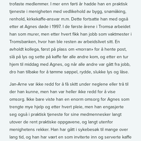
trofaste medlemmer. I mer enn førti år hadde han en praktisk
tjeneste i menigheten med vedlikehold av bygg, snømåking,
renhold, kirkekaffe-ansvar m.m. Dette fortsatte han med også
etter at Agnes døde i 1997. I de første årene i Tromsø arbeidet
han som murer, men etter hvert fikk han jobb som vaktmester i
Tromsbanken, hvor han ble resten av arbeidslivet sitt. En
avholdt kollega, først på plass om «morran» for å hente post,
slå på lys og sette på kaffe før alle andre kom, og etter en tur
hjem til middag med Agnes, og når alle andre var gått fra jobb,
dro han tilbake for å tømme søppel, rydde, slukke lys og låse.
Jan-Arne var ikke redd for å få skitt under neglene eller trå til
der han kunne, men han var heller ikke redd for å vise
omsorg. Ikke bare viste han en enorm omsorg for Agnes som
trengte mye hjelp og etter hvert pleie, men han engasjerte
seg også i praktisk tjeneste for sine medmennesker langt
utover de rent praktiske oppgavene, og langt utenfor
menighetens rekker. Han har gått i sykebesøk til mange over
lang tid, og han har vært en som inviterte inn og serverte kaffe