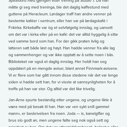
Spisebord med gjengen etter trening på Studio 7. Da han
måtte gi seg med treninga, ble det daglig kaffestund med
guttene på Heracleum. Lørdager traff han andre venner på
bestemte kaféer i sentrum, eller han var på lørdagskafé i
Frikirka. Kirkekaffe var òg et selvfølgelig innslag, og uansett
om det var i kirka eller på en kafé: det var alltid hyggelig å sitte
ved samme bord som han. For der gikk praten livlig og
latteren satt både løst og høyt. Han hadde venner fra alle lag
og sammenhenger og var ikke opptatt av å sette noen i bås.
Biblioteket var også et daglig innslag. Her holdt han seg
oppdatert på en mengde aviser, blant annet Finnmark-avisene.
Vi er flere som har gått innom disse stedene når det var lenge
siden vi hadde sett han, for vi visste at sannsynligheten for å
treffe på han var stor. Og alltid var det like trivelig.
Jan-Arne spurte bestandig etter ungene, og ungene likte å
være med på besøk til han. Han var «en sykt snill gammel
mann», er beskrivelsen fra noen. Joda — is, kanelgifler og
brus slo godt an, men ungene følte seg nok også sett og
prioritert av han. Om det var ettermiddagsbesøk, helgetur eller