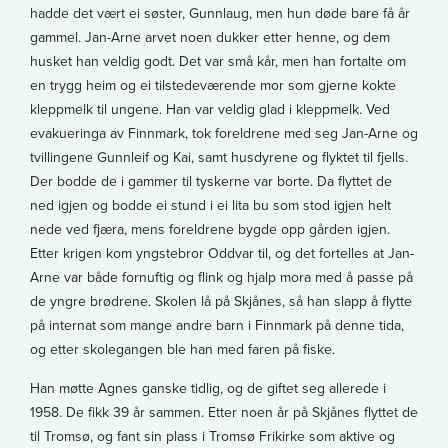
hadde det vært ei søster, Gunnlaug, men hun døde bare få år
gammel. Jan-Arne arvet noen dukker etter henne, og dem
husket han veldig godt. Det var små kår, men han fortalte om
en trygg heim og ei tilstedeværende mor som gjerne kokte
kleppmelk til ungene. Han var veldig glad i kleppmelk. Ved
evakueringa av Finnmark, tok foreldrene med seg Jan-Arne og
tvillingene Gunnleif og Kai, samt husdyrene og flyktet til fjells.
Der bodde de i gammer til tyskerne var borte. Da flyttet de
ned igjen og bodde ei stund i ei lita bu som stod igjen helt
nede ved fjæra, mens foreldrene bygde opp gården igjen.
Etter krigen kom yngstebror Oddvar til, og det fortelles at Jan-
Arne var både fornuftig og flink og hjalp mora med å passe på
de yngre brødrene. Skolen lå på Skjånes, så han slapp å flytte
på internat som mange andre barn i Finnmark på denne tida,
og etter skolegangen ble han med faren på fiske.
Han møtte Agnes ganske tidlig, og de giftet seg allerede i
1958. De fikk 39 år sammen. Etter noen år på Skjånes flyttet de
til Tromsø, og fant sin plass i Tromsø Frikirke som aktive og