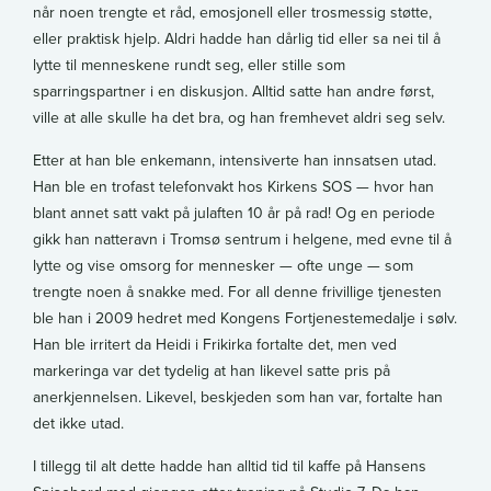
når noen trengte et råd, emosjonell eller trosmessig støtte,
eller praktisk hjelp. Aldri hadde han dårlig tid eller sa nei til å
lytte til menneskene rundt seg, eller stille som
sparringspartner i en diskusjon. Alltid satte han andre først,
ville at alle skulle ha det bra, og han fremhevet aldri seg selv.
Etter at han ble enkemann, intensiverte han innsatsen utad.
Han ble en trofast telefonvakt hos Kirkens SOS — hvor han
blant annet satt vakt på julaften 10 år på rad! Og en periode
gikk han natteravn i Tromsø sentrum i helgene, med evne til å
lytte og vise omsorg for mennesker — ofte unge — som
trengte noen å snakke med. For all denne frivillige tjenesten
ble han i 2009 hedret med Kongens Fortjenestemedalje i sølv.
Han ble irritert da Heidi i Frikirka fortalte det, men ved
markeringa var det tydelig at han likevel satte pris på
anerkjennelsen. Likevel, beskjeden som han var, fortalte han
det ikke utad.
I tillegg til alt dette hadde han alltid tid til kaffe på Hansens