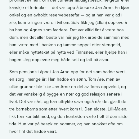
kanskje ei ferieuke — det var topp å besøke Jan-Arne. En kjær
onkel og en avholdt reservebestefar — og at han var glad i
alle, kunne ingen være i tvil om. Selv fikk jeg (Ellen) oppleve å
ha han og Agnes som faddere. Det var alltid fint å være hos
dem, men det aller beste var når jeg fikk arbeide sammen med
han: være med i banken og tømme søppel etter stengetid,
eller måke hyttetaket på hytta ved Finnsnes, eller hjelpe han i
hagen. Jeg opplevde meg både sett og tatt på alvor.
Som pensjonist åpnet Jan-Arne opp for det som hadde vært
en sorg i mange år: Han hadde en sønn, Tom Are, men av
ulike grunner ble ikke Jan-Arne en del av Toms oppvekst, og
det var vanskelig å bygge en nær og god relasjon senere i
livet. Det var sårt, og han uttrykte savn også når det gjaldt de
tre barnebarna som etter hvert kom til. Den eldste, Lilli-Malen,
fikk han kontakt med, og den kontakten varte helt til den siste
tida. Hun var på besøk en sommer, og han snakket ofte om
hvor fint det hadde vært.